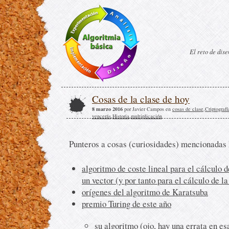
El reto de dis
Cosas de la clase de hoy
8 marzo 2016
por Javier Campos en
cosas de clase
,
Criptografí
vencerás
,
Historia
,
multiplicación
.
Punteros a cosas (curiosidades) mencionadas 
algoritmo de coste lineal para el cálculo 
un vector (y por tanto para el cálculo de l
orígenes del algoritmo de Karatsuba
premio Turing de este año
su algoritmo
(ojo, hay una errata en es