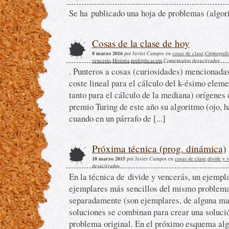
Se ha publicado una hoja de problemas (algori
Cosas de la clase de hoy
8 marzo 2016
por Javier Campos en
cosas de clase
,
Criptografí
vencerás
,
Historia
,
multiplicación
Comentarios desactivados
. Punteros a cosas (curiosidades) mencionadas
coste lineal para el cálculo del k-ésimo eleme
tanto para el cálculo de la mediana) orígenes
premio Turing de este año su algoritmo (ojo, h
cuando en un párrafo de [...]
Próxima técnica (prog. dinámica)
18 marzo 2015
por Javier Campos en
cosas de clase
,
divide y 
desactivados
En la técnica de divide y vencerás, un ejempl
ejemplares más sencillos del mismo problema
separadamente (son ejemplares, de alguna ma
soluciones se combinan para crear una soluci
problema original. En el próximo esquema al