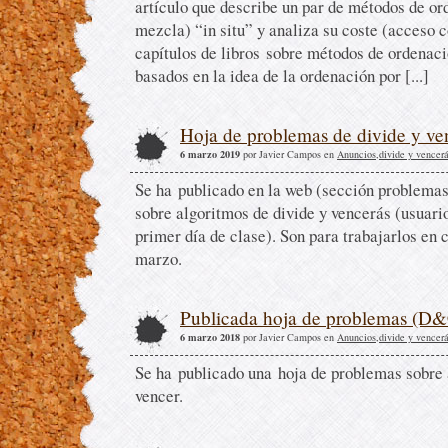
artículo que describe un par de métodos de or
mezcla) “in situ” y analiza su coste (acceso c
capítulos de libros sobre métodos de ordenac
basados en la idea de la ordenación por [...]
Hoja de problemas de divide y ve
6 marzo 2019
por Javier Campos en
Anuncios
,
divide y vencer
Se ha publicado en la web (sección problema
sobre algoritmos de divide y vencerás (usuario
primer día de clase). Son para trabajarlos en 
marzo.
Publicada hoja de problemas (D
6 marzo 2018
por Javier Campos en
Anuncios
,
divide y vencer
Se ha publicado una hoja de problemas sobre 
vencer.