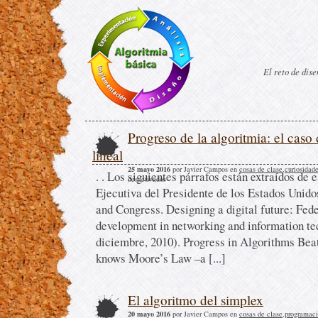
El reto de dis
Progreso de la algoritmia: el caso
lineal
25 mayo 2016
por Javier Campos en
cosas de clase
,
curiosidad
. . Los siguientes párrafos están extraídos de 
desactivados
Ejecutiva del Presidente de los Estados Unidos
and Congress. Designing a digital future: Fed
development in networking and information te
diciembre, 2010). Progress in Algorithms Be
knows Moore’s Law –a [...]
El algoritmo del simplex
20 mayo 2016
por Javier Campos en
cosas de clase
,
programaci