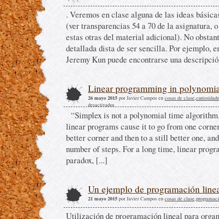
. Veremos en clase alguna de las ideas básica
(ver transparencias 54 a 70 de la asignatura, 
estas otras del material adicional). No obsta
detallada dista de ser sencilla. Por ejemplo, e
Jeremy Kun puede encontrarse una descripción
Linear programming in polynomia
26 mayo 2015
por Javier Campos en
cosas de clase
,
curiosidad
desactivados
“Simplex is not a polynomial time algorithm.
linear programs cause it to go from one corner 
better corner and then to a still better one, an
number of steps. For a long time, linear pro
paradox, [...]
Un ejemplo de programación line
21 mayo 2015
por Javier Campos en
cosas de clase
,
programaci
Utilización de programación lineal para organ