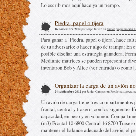
Lo escribimos aquí hace ya un tiempo.
Piedra, papel o tijera
16 noviembre 2012
por Jorge Júlvez en
humor
,
programación li
Para ganar a ‘Piedra, papel o tijera’, hace fal
de tu adversario: o hacer algo de trampa: En c
posible diseñar una estrategia ganadora. For
Mediante matrices se pueden representar dive
inventaron Bob y Alice (ver entrada) o como [.
Organizar la carga de un avión no 
24 septiembre 2012
por Javier Campos en
Problemas
,
programa
Un avión de carga tiene tres compartimentos 
frontal, central y trasero, con los siguientes
capacidad, en peso y en volumen: Compartim
(m3) Frontal 10 6800 Central 16 8700 Trasero
mantener el balance adecuado del avión, el pes