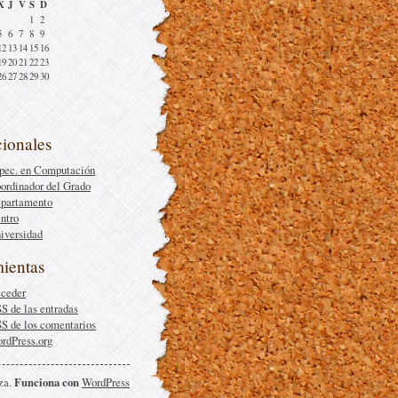
X
J
V
S
D
1
2
5
6
7
8
9
12
13
14
15
16
19
20
21
22
23
26
27
28
29
30
cionales
pec. en Computación
ordinador del Grado
partamento
ntro
iversidad
ientas
ceder
SS
de las entradas
SS
de los comentarios
rdPress.org
za.
Funciona con
WordPress