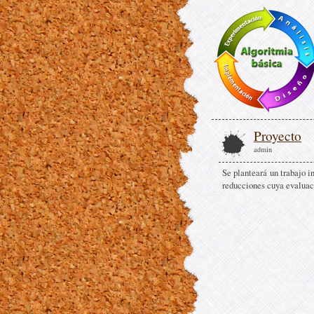
Proyecto
admin
Se planteará un trabajo i
reducciones cuya evaluaci