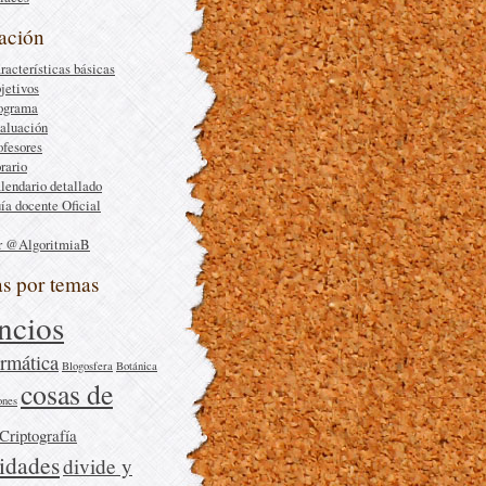
ación
racterísticas básicas
jetivos
ograma
aluación
ofesores
rario
lendario detallado
ía docente Oficial
r @AlgoritmiaB
as por temas
ncios
rmática
Blogosfera
Botánica
cosas de
ones
Criptografía
sidades
divide y