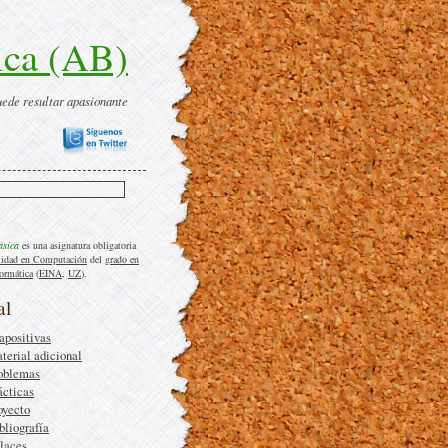
ica (AB)
uede resultar apasionante
ásica
es una asignatura obligatoria
lidad en Computación
del
grado en
formática
(
EINA
,
UZ
).
al
apositivas
terial adicional
oblemas
ácticas
oyecto
bliografía
laces