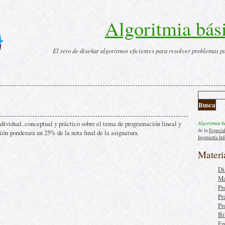
Algoritmia bás
El reto de diseñar algoritmos eficientes para resolver problemas p
ndividual, conceptual y práctico sobre el tema de programación lineal y
Algoritmia b
de la
Especia
ón ponderará un 25% de la nota final de la asignatura.
Ingeniería In
Materi
Di
Ma
Pr
Pr
Pr
Bi
En