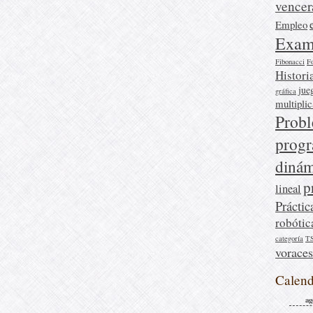
vencer
Empleo
Exam
Fibonacci
F
Histori
jue
gráfica
multipli
Prob
prog
dinám
p
lineal
Práctic
robótic
categoría
T
voraces
Calend
ag