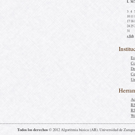
L
M
3
4
10
11
17
18
24
25
31
« feb
Institu
Es
Co
De
Ce
Un
Herram
Ac
R
R
Wo
Todos los derechos
© 2012 Algoritmia básica (AB). Universidad de Zarago