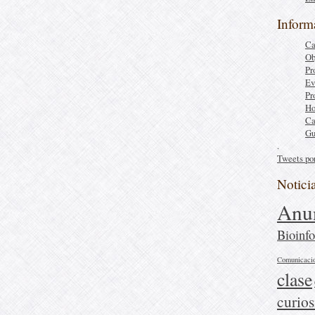
Inform
Ca
Ob
Pr
Ev
Pr
Ho
Ca
Gu
.
Tweets po
Notici
Anu
Bioinfo
Comunicaci
clase
curio