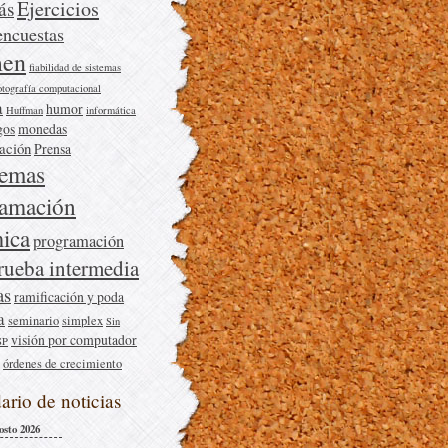
Ejercicios
ás
encuestas
en
fiabilidad de sistemas
otografía computacional
a
humor
Huffman
informática
gos
monedas
cación
Prensa
lemas
ramación
ica
programación
rueba intermedia
as
ramificación y poda
a
seminario
simplex
Sin
visión por computador
SP
órdenes de crecimiento
ario de noticias
osto 2026