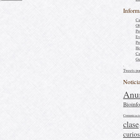
Inform
Ca
Ob
Pr
Ev
Pr
Ho
Ca
Gu
.
Tweets po
Notici
Anu
Bioinfo
Comunicaci
clase
curio