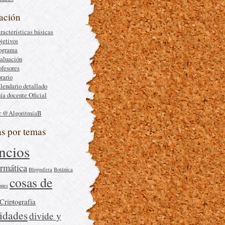
ación
racterísticas básicas
jetivos
ograma
aluación
ofesores
rario
lendario detallado
ía docente Oficial
r @AlgoritmiaB
as por temas
ncios
rmática
Blogosfera
Botánica
cosas de
ones
Criptografía
sidades
divide y