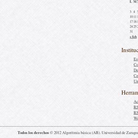
L
M
3
4
10
11
17
18
24
25
31
« feb
Institu
Es
Co
De
Ce
Un
Herram
Ac
R
R
Wo
Todos los derechos
© 2012 Algoritmia básica (AB). Universidad de Zarago