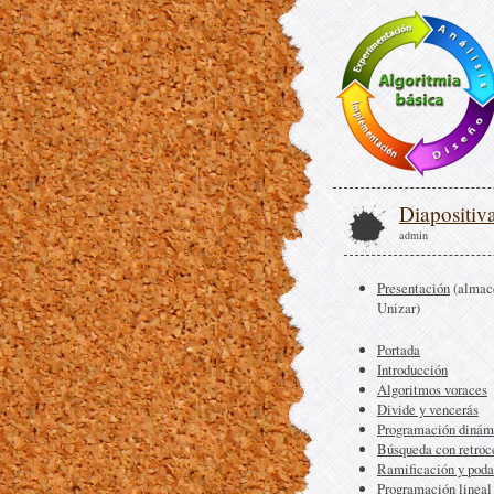
Diapositiv
admin
Presentación
(almac
Unizar)
Portada
Introducción
Algoritmos voraces
Divide y vencerás
Programación dinám
Búsqueda con retroc
Ramificación y poda
Programación lineal