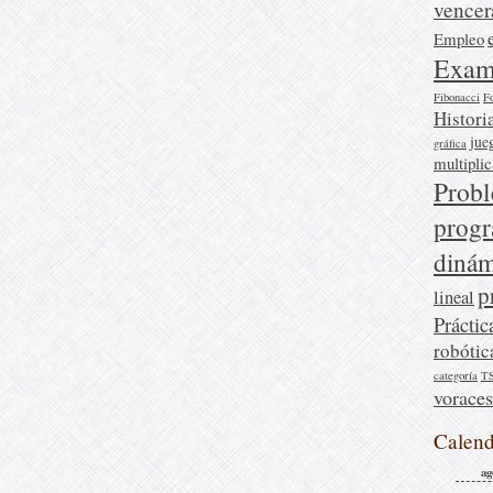
vencer
Empleo
Exam
Fibonacci
F
Histori
jue
gráfica
multipli
Prob
prog
dinám
p
lineal
Práctic
robótic
categoría
T
voraces
Calend
ag