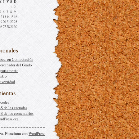
X
J
V
S
D
1
2
5
6
7
8
9
12
13
14
15
16
19
20
21
22
23
26
27
28
29
30
cionales
pec. en Computación
ordinador del Grado
partamento
ntro
iversidad
ientas
ceder
SS
de las entradas
SS
de los comentarios
rdPress.org
za.
Funciona con
WordPress