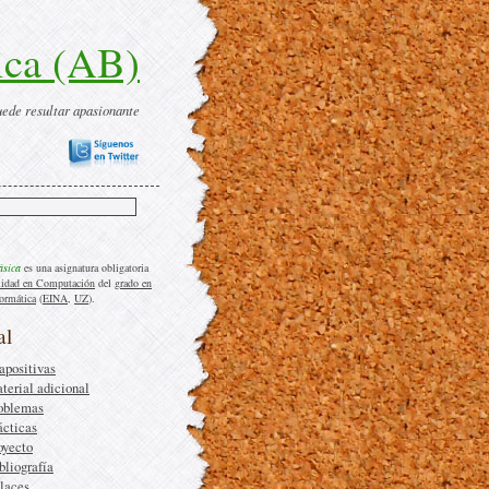
ica (AB)
uede resultar apasionante
ásica
es una asignatura obligatoria
lidad en Computación
del
grado en
formática
(
EINA
,
UZ
).
al
apositivas
terial adicional
oblemas
ácticas
oyecto
bliografía
laces