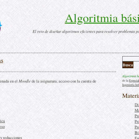
Algoritmia bás
El reto de diseñar algoritmos eficientes para resolver problemas p
as
Algoritmia b
enada en el
Moodle
de la asignatura, acceso con la cuenta de
de la
Especia
Ingeniería In
Materi
Di
Ma
Pr
ica
Pr
eso
Pr
Bi
 y reducciones
En