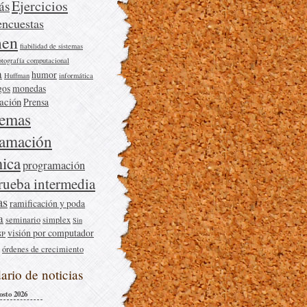
Ejercicios
ás
encuestas
en
fiabilidad de sistemas
otografía computacional
a
humor
Huffman
informática
gos
monedas
cación
Prensa
lemas
ramación
ica
programación
rueba intermedia
as
ramificación y poda
a
seminario
simplex
Sin
visión por computador
SP
órdenes de crecimiento
ario de noticias
osto 2026