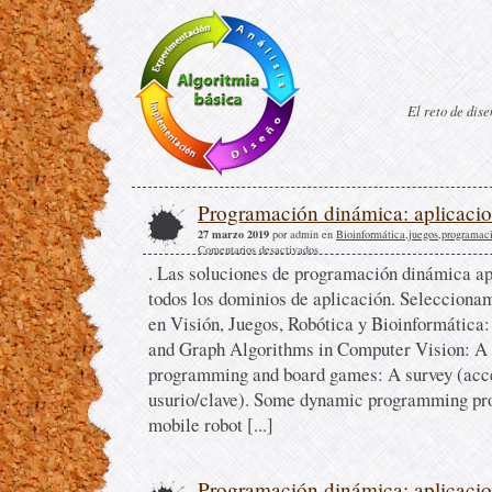
El reto de dis
Programación dinámica: aplicaci
27 marzo 2019
por admin en
Bioinformática
,
juegos
,
programac
Comentarios desactivados
. Las soluciones de programación dinámica a
todos los dominios de aplicación. Selecciona
en Visión, Juegos, Robótica y Bioinformátic
and Graph Algorithms in Computer Vision: A
programming and board games: A survey (acce
usurio/clave). Some dynamic programming pro
mobile robot [...]
Programación dinámica: aplicaci