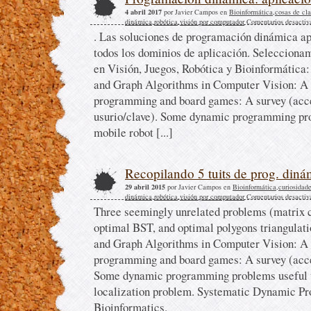
4 abril 2017
por Javier Campos en
Bioinformática
,
cosas de cl
dinámica
,
robótica
,
visión por computador
Comentarios desactiv
. Las soluciones de programación dinámica a
todos los dominios de aplicación. Selecciona
en Visión, Juegos, Robótica y Bioinformátic
and Graph Algorithms in Computer Vision: A
programming and board games: A survey (acce
usurio/clave). Some dynamic programming pro
mobile robot [...]
Recopilando 5 tuits de prog. diná
29 abril 2015
por Javier Campos en
Bioinformática
,
curiosidad
dinámica
,
robótica
,
visión por computador
Comentarios desactiv
Three seemingly unrelated problems (matrix c
optimal BST, and optimal polygons triangula
and Graph Algorithms in Computer Vision: A
programming and board games: A survey (acc
Some dynamic programming problems useful to
localization problem. Systematic Dynamic P
Bioinformatics.