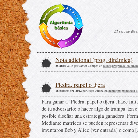
El reto de dis
Nota adicional (prog. dinámica)
25 abril 2016
por Javier Campos en
humor
,
programación diná
Piedra, papel o tijera
16 noviembre 2012
por Jorge Júlvez en
humor
,
programación li
Para ganar a ‘Piedra, papel o tijera’, hace fal
de tu adversario: o hacer algo de trampa: En c
posible diseñar una estrategia ganadora. For
Mediante matrices se pueden representar dive
inventaron Bob y Alice (ver entrada) o como [.