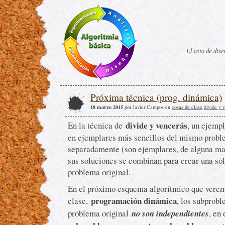
El reto de dis
Próxima técnica (prog. dinámica)
18 marzo 2015
por Javier Campos en
cosas de clase
,
divide y 
divide y vencerás
En la técnica de
, un ejemp
en ejemplares más sencillos del mismo probl
separadamente (son ejemplares, de alguna m
sus soluciones se combinan para crear una sol
problema original.
En el próximo esquema algorítmico que vere
programación dinámica
clase,
, los subprobl
problema original
no son independientes
, en