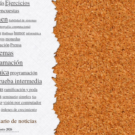
Ejercicios
ás
encuestas
en
fiabilidad de sistemas
otografía computacional
a
humor
Huffman
informática
gos
monedas
cación
Prensa
lemas
ramación
ica
programación
rueba intermedia
as
ramificación y poda
a
seminario
simplex
Sin
visión por computador
SP
órdenes de crecimiento
ario de noticias
osto 2026