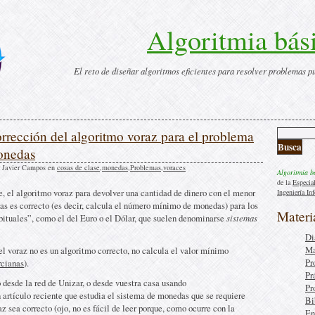
Algoritmia bás
El reto de diseñar algoritmos eficientes para resolver problemas p
orrección del algoritmo voraz para el problema
onedas
 Javier Campos en
cosas de clase
,
monedas
,
Problemas
,
voraces
Algoritmia b
de la
Especia
, el algoritmo voraz para devolver una cantidad de dinero con el menor
Ingeniería In
s es correcto (es decir, calcula el número mínimo de monedas) para los
Materi
ituales”, como el del Euro o el Dólar, que suelen denominarse
sistemas
Di
Ma
el voraz no es un algoritmo correcto, no calcula el valor mínimo
Pr
cianas
).
Pr
 desde la red de Unizar, o desde vuestra casa usando
Pr
n artículo reciente que estudia el sistema de monedas que se requiere
Bi
z sea correcto (ojo, no es fácil de leer porque, como ocurre con la
En