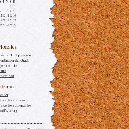
X
J
V
S
D
1
2
5
6
7
8
9
12
13
14
15
16
19
20
21
22
23
26
27
28
29
30
cionales
pec. en Computación
ordinador del Grado
partamento
ntro
iversidad
ientas
ceder
SS
de las entradas
SS
de los comentarios
rdPress.org