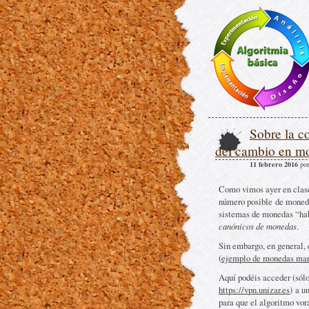
Sobre la c
del cambio en m
11 febrero 2016
por
.
Como vimos ayer en clase
número posible de moneda
sistemas de monedas “hab
canónicos de monedas
.
Sin embargo, en general, 
(
ejemplo de monedas mar
Aquí podéis acceder (sólo
https://vpn.unizar.es
) a u
para que el algoritmo vora