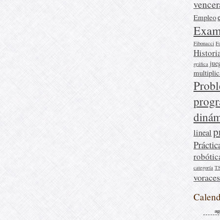
vencer
Empleo
Exam
Fibonacci
F
Histori
jue
gráfica
multipli
Prob
prog
dinám
p
lineal
Práctic
robótic
categoría
T
voraces
Calend
ag