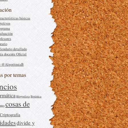
ación
racterísticas básicas
jetivos
ograma
aluación
ofesores
rario
lendario detallado
ía docente Oficial
r @AlgoritmiaB
as por temas
ncios
rmática
Blogosfera
Botánica
cosas de
ones
Criptografía
sidades
divide y