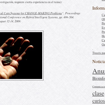
vestigación, requiere cierta experiencia en el tema):
Inform
cal Coin Systems for CHANGE-MAKING Problems
“.
Proceedings
Ca
ational Conference on Hybrid Intelligent Systems
, pp. 499–504.
Ob
gust 12-14, 2009.
Pr
Ev
Pr
Ho
Ca
Gu
.
Tweets po
Notici
Anu
Bioinfo
Comunicaci
clase
curio