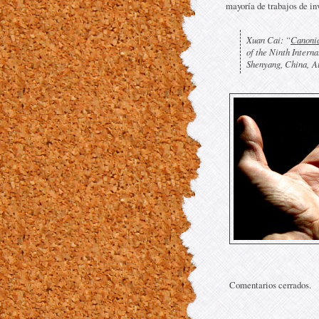
mayoría de trabajos de in
Xuan Cai: “
Canoni
of the Ninth Intern
Shenyang, China, Au
Comentarios cerrados.