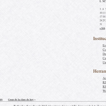
L
M
3
4
10
11
17
18
24
25
31
« feb
Institu
Es
Co
De
Ce
Un
Herram
Ac
R
R
Wo
16)
Cosas de la clase de hoy
»