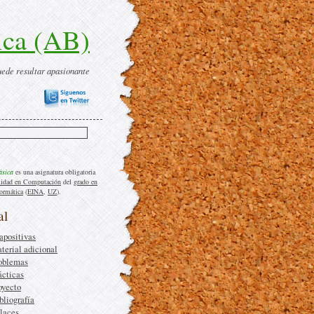
ica (AB)
uede resultar apasionante
ásica
es una asignatura obligatoria
lidad en Computación
del
grado en
formática
(
EINA
,
UZ
).
al
apositivas
terial adicional
oblemas
ácticas
oyecto
bliografía
laces