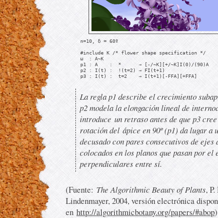
     n=10, δ = 60º

     #include K /* flower shape specification */

     ω  : A~K

     p1 : A    :  *      → [-/~K][+/~K]I(0)/(90)A

     p2 : I(t) :  !(t=2) → FI(t+1)

     p3 : I(t) :  t=2    → I(t+1)[-FFA][+FFA]
La regla p1 describe el crecimiento subapi
p2 modela la elongación lineal de interno
introduce un retraso antes de que p3 cree 
rotación del ápice en 90º (p1) da lugar a 
decusado con pares consecutivos de ejes 
colocados en los planos que pasan por el 
perpendiculares entre sí.
(Fuente:
The Algorithmic Beauty of Plants
, P
Lindenmayer, 2004, versión electrónica dispon
en
http://algorithmicbotany.org/papers/#abop
)