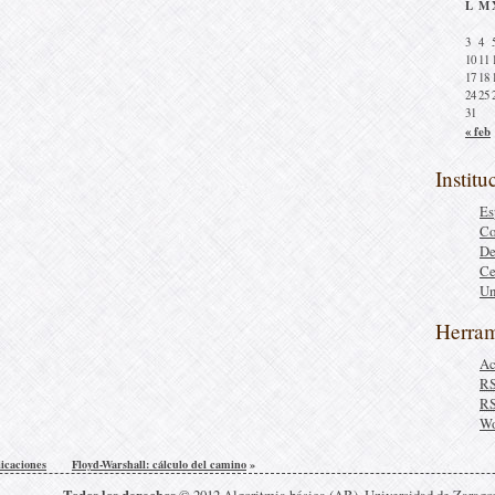
L
M
3
4
10
11
17
18
24
25
31
« feb
Institu
Es
Co
De
Ce
Un
Herram
Ac
R
R
Wo
icaciones
Floyd-Warshall: cálculo del camino
»