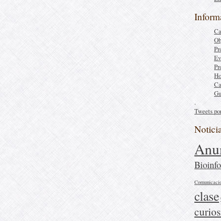
Inform
Ca
Ob
Pr
Ev
Pr
Ho
Ca
Gu
.
Tweets po
Notici
Anu
Bioinfo
Comunicaci
clase
curio