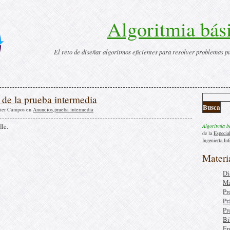
Algoritmia bás
El reto de diseñar algoritmos eficientes para resolver problemas p
 de la prueba intermedia
vier Campos en
Anuncios
,
prueba intermedia
le.
Algoritmia b
de la
Especia
Ingeniería In
Materi
Di
Ma
Pr
Pr
Pr
Bi
En