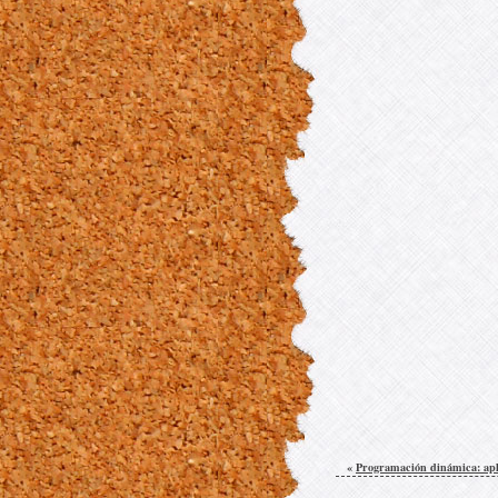
«
Programación dinámica: apl