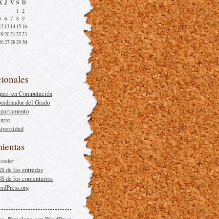
X
J
V
S
D
1
2
5
6
7
8
9
12
13
14
15
16
19
20
21
22
23
26
27
28
29
30
cionales
pec. en Computación
ordinador del Grado
partamento
ntro
iversidad
ientas
ceder
SS
de las entradas
SS
de los comentarios
rdPress.org