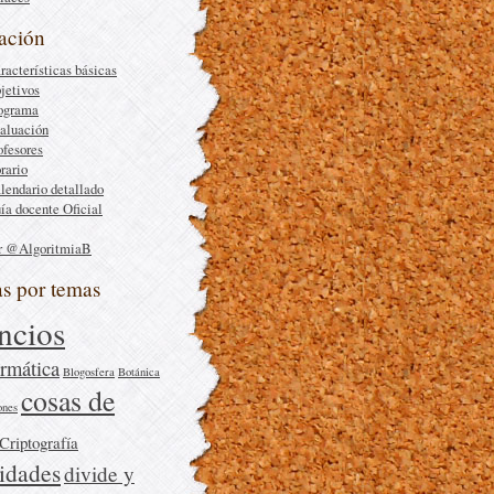
ación
racterísticas básicas
jetivos
ograma
aluación
ofesores
rario
lendario detallado
ía docente Oficial
r @AlgoritmiaB
as por temas
ncios
rmática
Blogosfera
Botánica
cosas de
ones
Criptografía
sidades
divide y