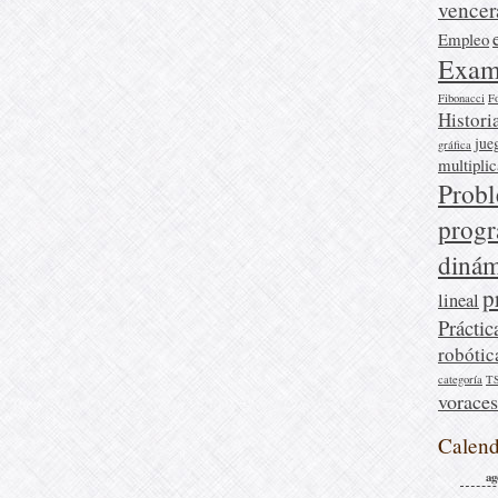
vencer
Empleo
Exam
Fibonacci
F
Histori
jue
gráfica
multipli
Prob
prog
dinám
p
lineal
Práctic
robótic
categoría
T
voraces
Calend
ag