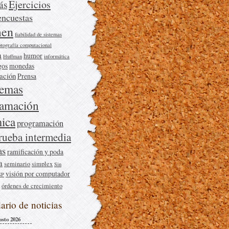
Ejercicios
ás
encuestas
en
fiabilidad de sistemas
otografía computacional
a
humor
Huffman
informática
gos
monedas
cación
Prensa
lemas
ramación
ica
programación
rueba intermedia
as
ramificación y poda
a
seminario
simplex
Sin
visión por computador
SP
órdenes de crecimiento
ario de noticias
osto 2026