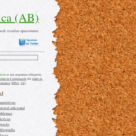
ica (AB)
uede resultar apasionante
ásica
es una asignatura obligatoria
lidad en Computación
del
grado en
formática
(
EINA
,
UZ
).
al
apositivas
terial adicional
oblemas
ácticas
oyecto
bliografía
laces