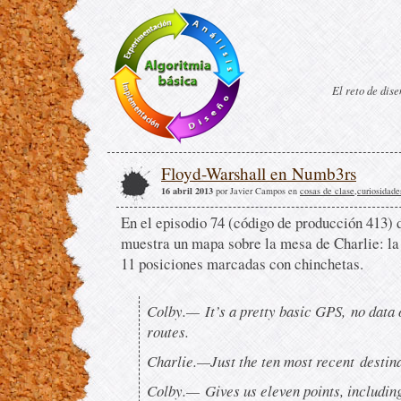
El reto de dis
Floyd-Warshall en Numb3rs
16 abril 2013
por Javier Campos en
cosas de clase
,
curiosidade
En el episodio 74 (código de producción 413) 
muestra un mapa sobre la mesa de Charlie: la
11 posiciones marcadas con chinchetas.
Colby.—
It’s a pretty basic GPS, no data 
routes.
Charlie.—
Just the ten most recent destina
Colby.—
Gives us eleven points, including