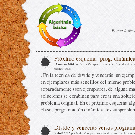
El reto de dis
Próximo esquema (prog. dinámica
17 marzo 2014
por Javier Campos en
cosas de clase
,
divide y 
desactivados
. En la técnica de divide y vencerás, un ejemp
en ejemplares más sencillos del mismo probl
separadamente (son ejemplares, de alguna ma
soluciones se combinan para crear una soluci
problema original. En el próximo esquema al
clase, programación dinámica, los subproblema
Divide y vencerás versus program
9 abril 2013
por Javier Campos en
cosas de clase
,
divide y ven