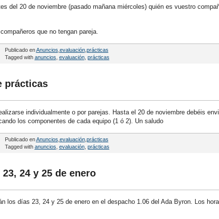
es del 20 de noviembre (pasado mañana miércoles) quién es vuestro compa
 compañeros que no tengan pareja.
Publicado en
Anuncios
,
evaluación
,
prácticas
Tagged with
anuncios
,
evaluación
,
prácticas
 prácticas
ealizarse individualmente o por parejas. Hasta el 20 de noviembre debéis envi
dicando los componentes de cada equipo (1 ó 2). Un saludo
Publicado en
Anuncios
,
evaluación
,
prácticas
Tagged with
anuncios
,
evaluación
,
prácticas
 23, 24 y 25 de enero
rán los días 23, 24 y 25 de enero en el despacho 1.06 del Ada Byron. Los hora