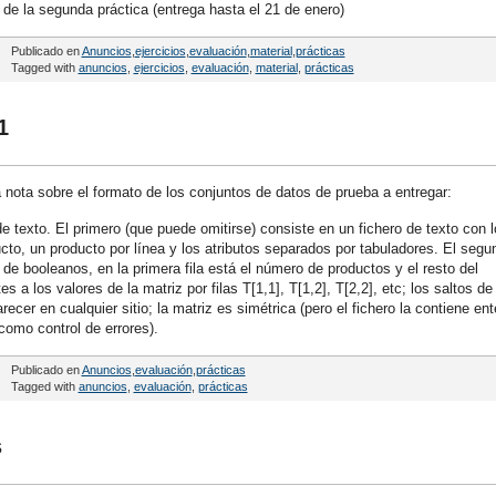
 de la segunda práctica (entrega hasta el 21 de enero)
Publicado en
Anuncios
,
ejercicios
,
evaluación
,
material
,
prácticas
Tagged with
anuncios
,
ejercicios
,
evaluación
,
material
,
prácticas
1
a nota sobre el formato de los conjuntos de datos de prueba a entregar:
e texto. El primero (que puede omitirse) consiste en un fichero de texto con l
cto, un producto por línea y los atributos separados por tabuladores. El segu
 de booleanos, en la primera fila está el número de productos y el resto del
 a los valores de la matriz por filas T[1,1], T[1,2], T[2,2], etc; los saltos de
ecer en cualquier sitio; la matriz es simétrica (pero el fichero la contiene ent
como control de errores).
Publicado en
Anuncios
,
evaluación
,
prácticas
Tagged with
anuncios
,
evaluación
,
prácticas
s