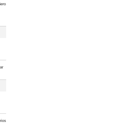
ñero
ar
rios