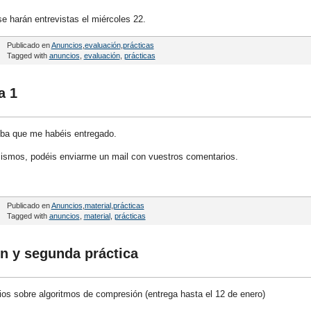
e harán entrevistas el miércoles 22.
Publicado en
Anuncios
,
evaluación
,
prácticas
Tagged with
anuncios
,
evaluación
,
prácticas
a 1
eba que me habéis entregado.
mismos, podéis enviarme un mail con vuestros comentarios.
Publicado en
Anuncios
,
material
,
prácticas
Tagged with
anuncios
,
material
,
prácticas
n y segunda práctica
ios sobre algoritmos de compresión (entrega hasta el 12 de enero)