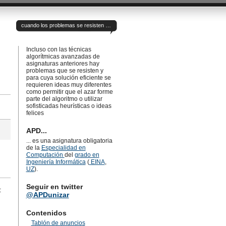
cuando los problemas se resisten …
Incluso con las técnicas
algorítmicas avanzadas de
asignaturas anteriores hay
problemas que se resisten y
para cuya solución eficiente se
requieren ideas muy diferentes
como permitir que el azar forme
parte del algoritmo o utilizar
sofisticadas heurísticas o ideas
felices
APD...
... es una asignatura obligatoria
de la
Especialidad en
Computación
del
grado en
Ingeniería Informática
(
EINA
,
UZ
).
Seguir en twitter
:
@APDunizar
Contenidos
Tablón de anuncios