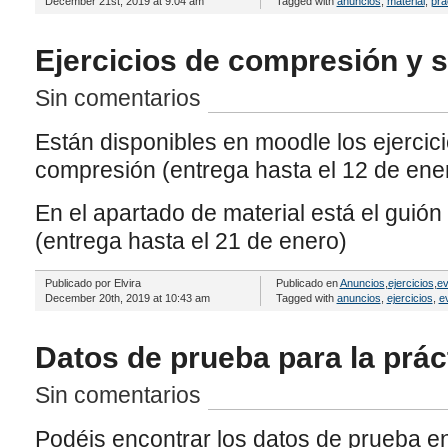
December 21st, 2019 at 9:04 am
Tagged with
anuncios
,
material
,
prá
Ejercicios de compresión y 
Sin comentarios
Están disponibles en moodle los ejercic
compresión (entrega hasta el 12 de ene
En el apartado de material está el guión
(entrega hasta el 21 de enero)
Publicado por Elvira
Publicado en
Anuncios
,
ejercicios
,
ev
December 20th, 2019 at 10:43 am
Tagged with
anuncios
,
ejercicios
,
e
Datos de prueba para la prác
Sin comentarios
Podéis encontrar los datos de prueba e