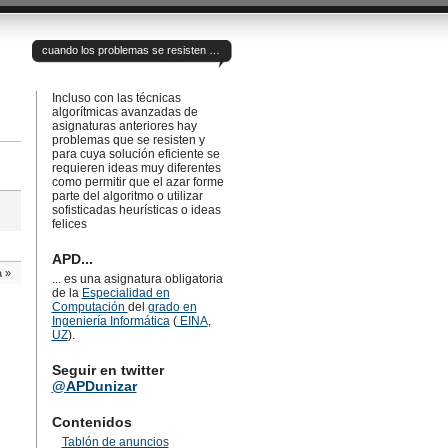
cuando los problemas se resisten …
Incluso con las técnicas
algorítmicas avanzadas de
asignaturas anteriores hay
problemas que se resisten y
para cuya solución eficiente se
requieren ideas muy diferentes
como permitir que el azar forme
parte del algoritmo o utilizar
sofisticadas heurísticas o ideas
felices
APD...
a
»
... es una asignatura obligatoria
de la
Especialidad en
Computación
del
grado en
Ingeniería Informática
(
EINA
,
UZ
).
Seguir en twitter
@APDunizar
Contenidos
Tablón de anuncios