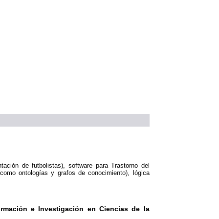
ción de futbolistas), software para Trastorno del
(como ontologías y grafos de conocimiento), lógica
rmación e Investigación en Ciencias de la