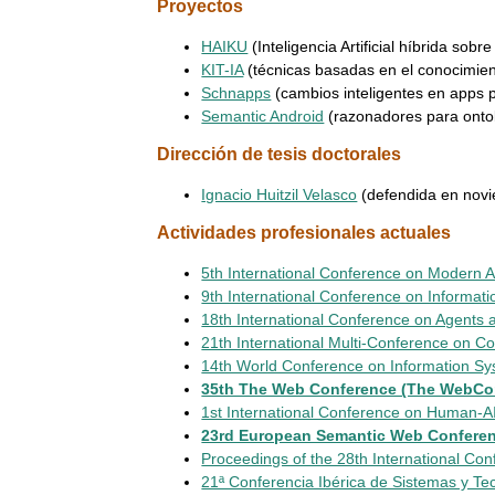
Proyectos
HAIKU
(Inteligencia Artificial híbrida sobr
KIT-IA
(técnicas basadas en el conocimien
Schnapps
(cambios inteligentes en apps 
Semantic Android
(razonadores para ontol
Dirección de tesis doctorales
Ignacio Huitzil Velasco
(defendida en nov
Actividades profesionales actuales
5th International Conference on Modern A
9th International Conference on Informat
18th International Conference on Agents a
21th International Multi-Conference on C
14th World Conference on Information S
35th The Web Conference (The WebCo
1st International Conference on Human-AI
23rd European Semantic Web Confere
Proceedings of the 28th International Co
21ª Conferencia Ibérica de Sistemas y Te