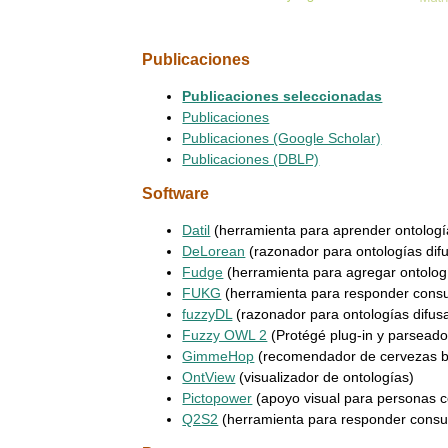
Publicaciones
Publicaciones seleccionadas
Publicaciones
Publicaciones (Google Scholar)
Publicaciones (DBLP)
Software
Datil
(herramienta para aprender ontologí
DeLorean
(razonador para ontologías dif
Fudge
(herramienta para agregar ontolog
FUKG
(herramienta para responder consul
fuzzyDL
(razonador para ontologías difus
Fuzzy OWL 2
(Protégé plug-in y parseado
GimmeHop
(recomendador de cervezas ba
OntView
(visualizador de ontologías)
Pictopower
(apoyo visual para personas c
Q2S2
(herramienta para responder consult