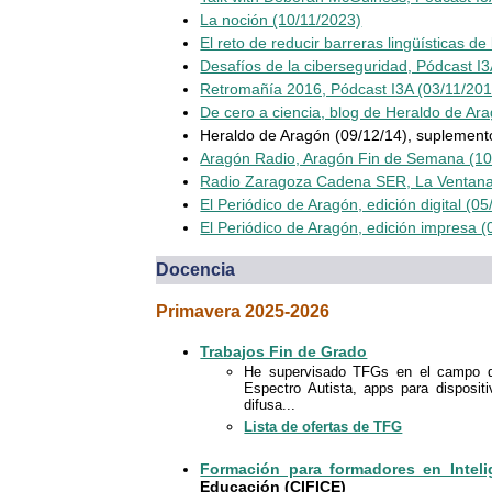
La noción (10/11/2023)
El reto de reducir barreras lingüísticas d
Desafíos de la ciberseguridad, Pódcast I
Retromañía 2016, Pódcast I3A (03/11/201
De cero a ciencia, blog de Heraldo de Ar
Heraldo de Aragón (09/12/14), suplemento
Aragón Radio, Aragón Fin de Semana (10
Radio Zaragoza Cadena SER, La Ventana
El Periódico de Aragón, edición digital (05
El Periódico de Aragón, edición impresa (
Docencia
Primavera 2025-2026
Trabajos Fin de Grado
He supervisado TFGs en el campo de 
Espectro Autista, apps para disposit
difusa...
Lista de ofertas de TFG
Formación para formadores en Intelige
Educación (CIFICE)