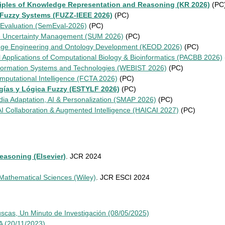
nciples of Knowledge Representation and Reasoning (KR 2026)
(PC
n Fuzzy Systems (FUZZ-IEEE 2026)
(PC)
 Evaluation (SemEval-2026)
(PC)
ble Uncertainty Management (SUM 2026)
(PC)
edge Engineering and Ontology Development (KEOD 2026)
(PC)
l Applications of Computational Biology & Bioinformatics (PACBB 2026)
nformation Systems and Technologies (WEBIST 2026)
(PC)
omputational Intelligence (FCTA 2026)
(PC)
gías y Lógica Fuzzy (ESTYLF 2026)
(PC)
ia Adaptation, AI & Personalization (SMAP 2026)
(PC)
I Collaboration & Augmented Intelligence (HAICAI 2027)
(PC)
easoning (Elsevier)
. JCR 2024
 Mathematical Sciences (Wiley)
. JCR ESCI 2024
scas, Un Minuto de Investigación (08/05/2025)
A (20/11/2023)