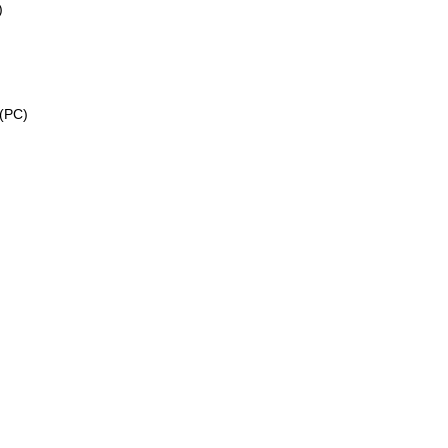
)
(PC)