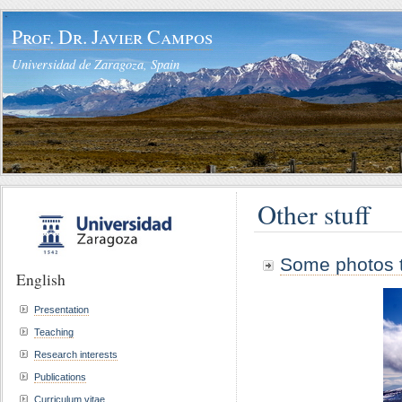
Prof. Dr. Javier Campos
Universidad de Zaragoza, Spain
Other stuff
Some photos t
English
Presentation
Teaching
Research interests
Publications
Curriculum vitae