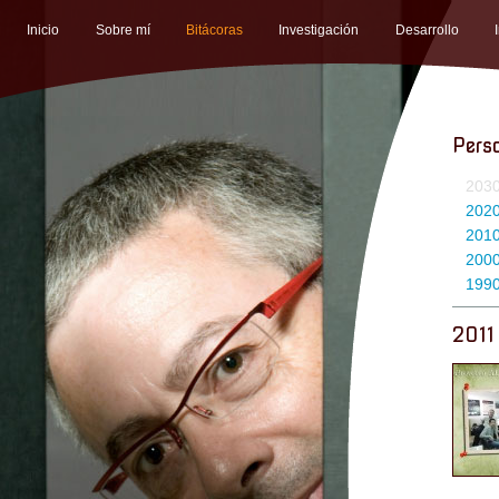
Inicio
Sobre mí
Bitácoras
Investigación
Desarrollo
Pers
203
202
201
200
199
2011