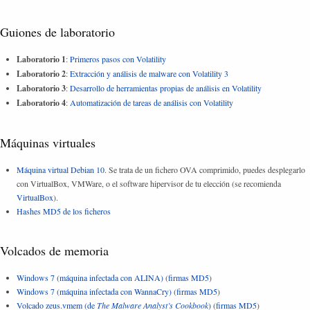
Guiones de laboratorio
Laboratorio 1
:
Primeros pasos con Volatility
Laboratorio 2
:
Extracción y análisis de malware con Volatility 3
Laboratorio 3
:
Desarrollo de herramientas propias de análisis en Volatility
Laboratorio 4
:
Automatización de tareas de análisis con Volatility
Máquinas virtuales
Máquina virtual Debian 10
. Se trata de un fichero OVA comprimido, puedes desplegarlo
con VirtualBox, VMWare, o el software hipervisor de tu elección (se recomienda
VirtualBox
).
Hashes MD5 de los ficheros
Volcados de memoria
Windows 7 (máquina infectada con ALINA)
(
firmas MD5
)
Windows 7 (máquina infectada con WannaCry)
(
firmas MD5
)
Volcado zeus.vmem (de
The Malware Analyst’s Cookbook
)
(
firmas MD5
)