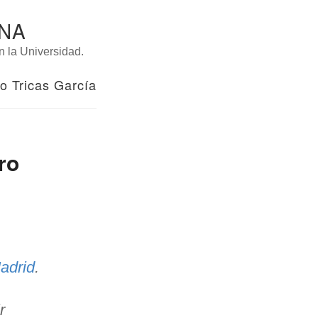
INA
n la Universidad.
o Tricas García
ro
adrid
.
r