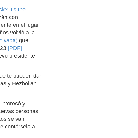
? It’s the
rán con
ente en el lugar
os volvió a la
hivada)
que
023
[PDF]
uevo presidente
ue te pueden dar
cas y Hezbollah
 interesó y
nuevas personas.
tos se van
de contársela a