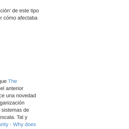
ión’ de este tipo
ver cómo afectaba
aque
The
l anterior
rece una novedad
rganización
 sistemas de
scala. Tal y
rity - Why does