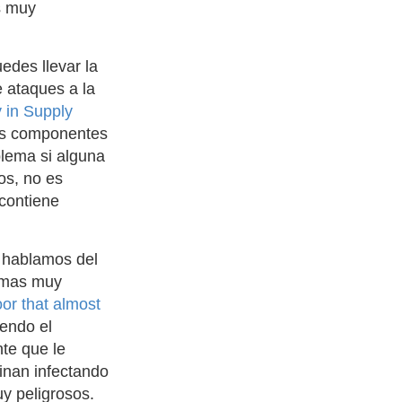
s muy
edes llevar la
 ataques a la
 in Supply
las componentes
blema si alguna
os, no es
 contiene
o hablamos del
ramas muy
or that almost
endo el
te que le
inan infectando
y peligrosos.