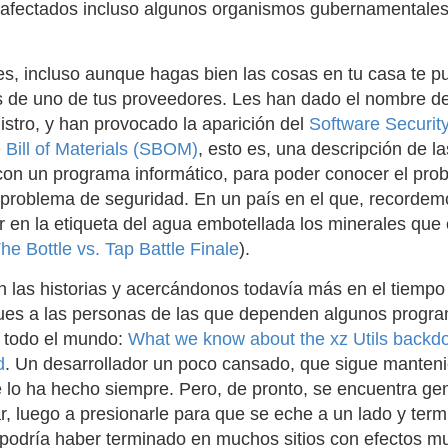
afectados incluso algunos organismos gubernamentale
s, incluso aunque hagas bien las cosas en tu casa te pu
s de uno de tus proveedores. Les han dado el nombre de
stro, y han provocado la aparición del
Software Security
 Bill of Materials (SBOM)
, esto es, una descripción de 
con un programa informático, para poder conocer el pro
n problema de seguridad. En un país en el que, recordem
ar en la etiqueta del agua embotellada los minerales que
Bottle vs. Tap Battle Finale
).
n las historias y acercándonos todavía más en el tiemp
ques a las personas de las que dependen algunos prog
a todo el mundo:
What we know about the xz Utils backdo
d
. Un desarrollador un poco cansado, que sigue manteni
lo ha hecho siempre. Pero, de pronto, se encuentra gen
, luego a presionarle para que se eche a un lado y term
podría haber terminado en muchos sitios con efectos mu