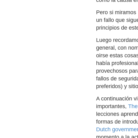
cómo la causa e
Pero si miramos 
un fallo que sig
principios de es
Luego recordamos
general, con no
oirse estas cosa
había profesiona
provechosos par
fallos de segurid
preferidos) y si
A continuación v
importantes,
The
lecciones aprend
formas de introd
Dutch governmen
momento a la act