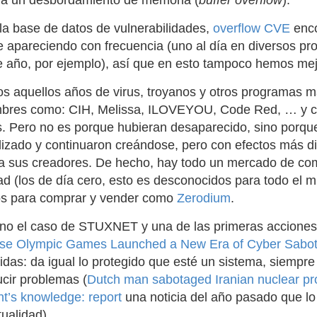
ra un desbordamiento de memoria (
buffer overflow
).
la base de datos de vulnerabilidades,
overflow CVE
enco
ue apareciendo con frecuencia (uno al día en diversos pr
te año, por ejemplo), así que en esto tampoco hemos me
 aquellos años de virus, troyanos y otros programas m
mbres como: CIH, Melissa, ILOVEYOU, Code Red, … y 
s. Pero no es porque hubieran desaparecido, sino porqu
lizado y continuaron creándose, pero con efectos más d
a sus creadores. De hecho, hay todo un mercado de co
ad (los de día cero, esto es desconocidos para todo el m
tios para comprar y vender como
Zerodium
.
ino el caso de STUXNET y una de las primeras acciones
se Olympic Games Launched a New Era of Cyber Sabo
idas: da igual lo protegido que esté un sistema, siempr
ucir problemas (
Dutch man sabotaged Iranian nuclear pr
t’s knowledge: report
una noticia del año pasado que lo
ualidad).