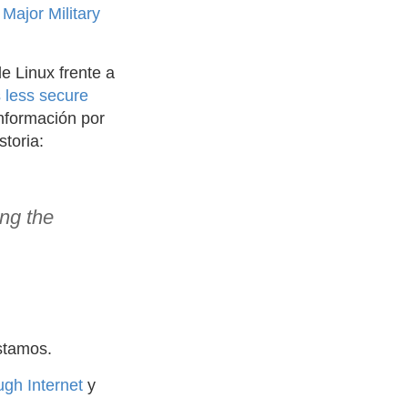
Major Military
e Linux frente a
 less secure
información por
storia:
ng the
stamos.
gh Internet
y