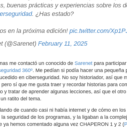
as, buenas prácticas y experiencias sobre los d
erseguridad
. ¿Has estado?
s en la próxima edición!
pic.twitter.com/Xp1
t (@Sarenet)
February 11, 2025
nas me contactó un conocido de
Sarenet
para participa
seguridad 360º
. Me pedían si podía hacer una pequeña
sucedido en ciberseguridad. No soy historiador, así que 
 pero sí que me gusta traer y recordar historias para con
 y tratar de aprender algunas lecciones, así que el otro
 un ratito del tema.
ndo de cuando casi ni había internet y de cómo en lo
la seguridad de los programas, y la ligaban a la complej
ue ya hemos comentado alguna vez CHAPERON 1 y 2 (
P