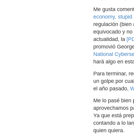
Me gusta comen
economy, stupid
regulación (bien 
equivocado y no 
actualidad, la
[PD
promovió George
National Cyberse
hará algo en esta
Para terminar, r
un golpe por cua
el año pasado,
W
Me lo pasé bien 
aprovechamos par
Ya que está prep
contando a lo la
quien quiera.