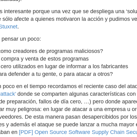
s interesante porque una vez que se despliega una ‘soluc
ue sólo afecte a quienes motivaron la acción y pudimos 
Stuxnet
.
 pensar un poco:
como creadores de programas maliciosos?
compra y venta de estos programas
 cero utilizados en lugar de informar a los fabricantes
ara defender a tu gente, o para atacar a otros?
poco en el tiempo recordamos el reciente caso del at
attack’
donde se comparten algunas características con e
 de preparación, fallos de día cero, …) pero donde apa
ar muy peligrosa: en lugar de atacar a una empresa u o
veedores. De esta manera pasan desapercibidos por los
es y además el ataque se puede lanzar a mucha mayor e
aban en
[PDF] Open Source Software Supply Chain Secu