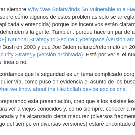
tar siempre
Why Was SolarWinds So Vulnerable to a Hack
sobre cómo algunos de estos problemas solo se arregla
aplicada y entendida) porque los incentivos están claram
defienden a la gente. También, porque hace un par de añ
F] National Strategy to Secure Cyberspace (versión arc
 Bush en 2003 y que Joe Biden relanzó/reformuló en 2
curity Strategy (versión archivada)
. Está por ver si el n
 línea o no.
ecordamos que la seguridad es un tema complicado porq
lquier vía, como puso en evidencia el asunto de los bus
hat we know about the Hezbollah device explosions
.
preparando esta presentación, creo que a los asistes les
a ver a viejos conocidos y, como siempre, conocer a 
arada y ha alcanzado cierta madurez (diversos fragmen
rgo del tiempo en diversas versiones) estaré encontado 