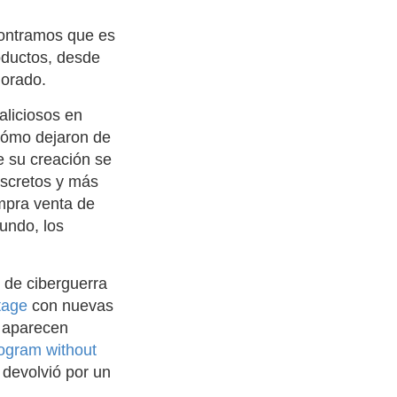
ntramos que es
oductos, desde
jorado.
aliciosos en
cómo dejaron de
e su creación se
iscretos y más
mpra venta de
undo, los
 de ciberguerra
tage
con nuevas
e aparecen
ogram without
 devolvió por un