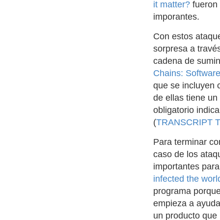
it matter?
fueron 
imporantes.
Con estos ataque
sorpresa a travé
cadena de sumini
Chains: Software
que se incluyen 
de ellas tiene u
obligatorio indic
(
TRANSCRIPT The 
Para terminar co
caso de los ata
importantes par
infected the worl
programa porque 
empieza a ayudar
un producto que 