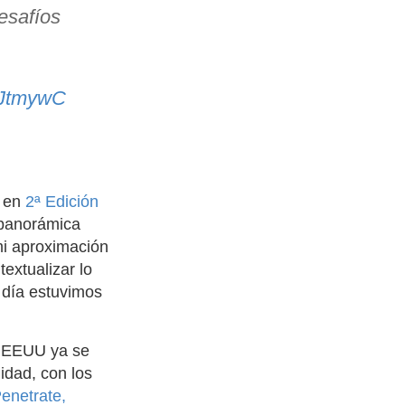
esafíos
PJtmywC
r en
2ª Edición
 panorámica
mi aproximación
textualizar lo
 día estuvimos
s EEUU ya se
idad, con los
enetrate,