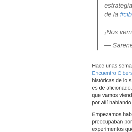
estrategi
de la
#cib
¡Nos vemo
— Sarene
Hace unas sema
Encuentro Ciber
históricas de lo 
es de aficionado,
que vamos viendo
por allí hablando
Empezamos habla
preocupaban por 
experimentos q