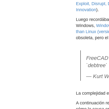
Exploit, Disrupt
Innovation
).
Luego recordábam
Windows,
Window
than Linux (vers
obsoleta, pero el
FreeCAD's
`debtree`
— Kurt W
La complejidad e
A continuación 