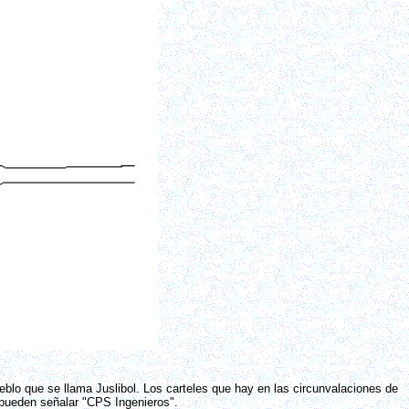
eblo que se llama Juslibol. Los carteles que hay en las circunvalaciones de
pueden señalar "CPS Ingenieros".