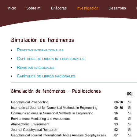
Inicio
Sobre mí
Bitácoras
Investigación
Desarrollo
Simulación de fenómenos
Revistas internacionales
Capítulos de libros internacionales
Revistas nacionales
Capítulos de libros nacionales
Simulación de fenómenos - Publicaciones
SCI
Geophysical Prospecting
00 - 96
Sí
International Journal for Numerical Methods in Engineering
00 - 86
Sí
Communicaciones in Numerical Methods in Engineering
96
Sí
Environment Monitoring and Assesment
93
Sí
Atmospheric Environment
93
Sí
Journal Geophysical Research
92
Sí
Geophysical Journal International (Antes Annales Geophysicae)
87
Sí