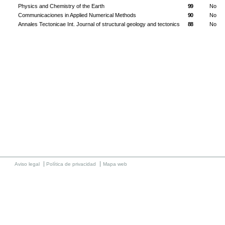
Physics and Chemistry of the Earth
99
No
Communicaciones in Applied Numerical Methods
90
No
Annales Tectonicae Int. Journal of structural geology and tectonics
88
No
Aviso legal
Política de privacidad
Mapa web