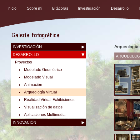
Inicio
Sobre mí
Bitácoras
Investigación
Desarrollo
Galería fotográfica
Arqueologí­a 
INVESTIGACIÓN
DESARROLLO
ARQUEOLOGÍ
Proyectos
Modelado Geométrico
Modelado Visual
Animación
Arqueologí­a Virtual
Realidad Virtual Exhibiciones
Visualización de datos
Aplicaciones Multimedia
INNOVACIÓN