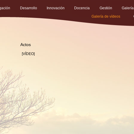
igación
Desarrollo
Innovación
Docencia
Gestión
Galería
Galería de vídeos
Actos
[VÍ­DEO]