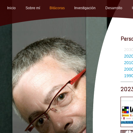
Inicio
Sobre mí
Bitácoras
Investigación
Desarrollo
Pers
203
202
201
200
199
202