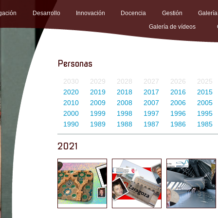
igación
Desarrollo
Innovación
Docencia
Gestión
Galería
Galería de vídeos
Personas
2030
2029
2028
2027
2026
2025
2020
2019
2018
2017
2016
2015
2010
2009
2008
2007
2006
2005
2000
1999
1998
1997
1996
1995
1990
1989
1988
1987
1986
1985
2021