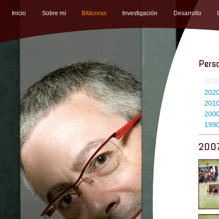
Inicio
Sobre mí
Bitácoras
Investigación
Desarrollo
Pers
203
202
201
200
199
200