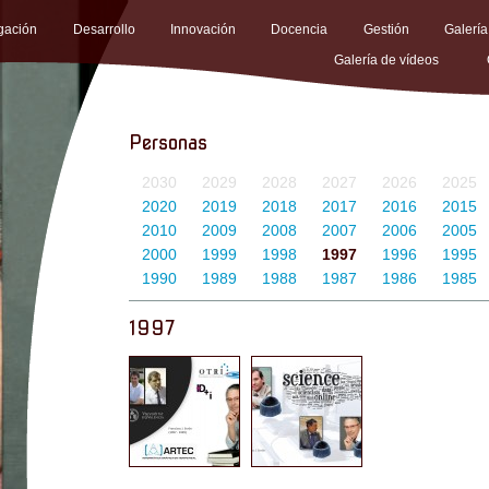
igación
Desarrollo
Innovación
Docencia
Gestión
Galería
Galería de vídeos
Personas
2030
2029
2028
2027
2026
2025
2020
2019
2018
2017
2016
2015
2010
2009
2008
2007
2006
2005
2000
1999
1998
1997
1996
1995
1990
1989
1988
1987
1986
1985
1997