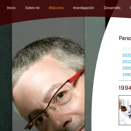
Inicio
Sobre mí
Bitácoras
Investigación
Desarrollo
Pers
203
202
201
200
199
199