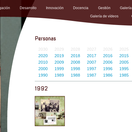
igación
Desarrollo
Innovación
Docencia
Gestión
Galería
Galería de vídeos
Personas
2030
2029
2028
2027
2026
2025
2020
2019
2018
2017
2016
2015
2010
2009
2008
2007
2006
2005
2000
1999
1998
1997
1996
1995
1990
1989
1988
1987
1986
1985
1992