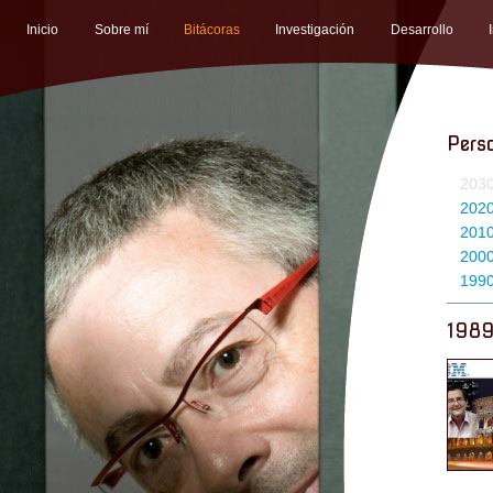
Inicio
Sobre mí
Bitácoras
Investigación
Desarrollo
Pers
203
202
201
200
199
198