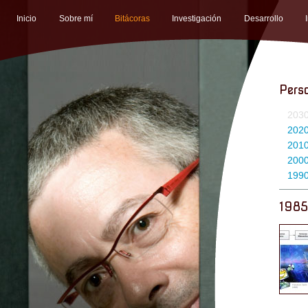
Inicio
Sobre mí
Bitácoras
Investigación
Desarrollo
Pers
203
202
201
200
199
1985