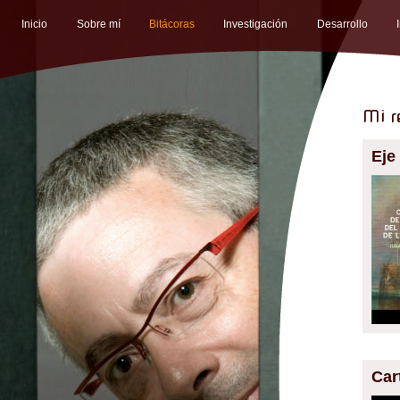
Inicio
Sobre mí
Bitácoras
Investigación
Desarrollo
Mi re
Eje
Cart