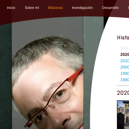
Inicio
Sobre mí
Bitácoras
Investigación
Desarrollo
Histo
203
202
201
200
199
198
202