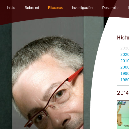
Inicio
Sobre mí
Bitácoras
Investigación
Desarrollo
Histo
203
202
201
200
199
198
2014