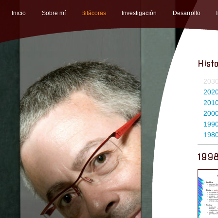
Inicio
Sobre mí
Bitácoras
Investigación
Desarrollo
Histo
203
202
201
200
199
198
199