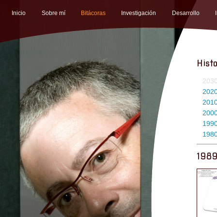
Inicio
Sobre mí
Bitácoras
Investigación
Desarrollo
Histo
203
202
201
200
199
198
198