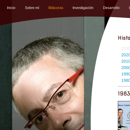
Inicio
Sobre mí
Bitácoras
Investigación
Desarrollo
Histo
203
202
201
200
199
198
1983