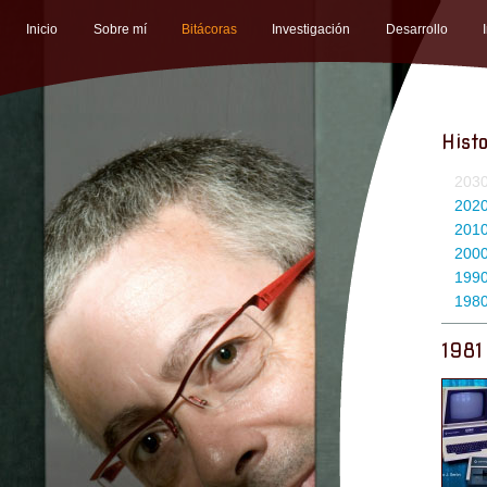
Inicio
Sobre mí
Bitácoras
Investigación
Desarrollo
Histo
203
202
201
200
199
198
1981