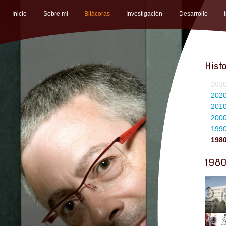
Inicio
Sobre mí
Bitácoras
Investigación
Desarrollo
Histo
203
202
201
200
199
198
198