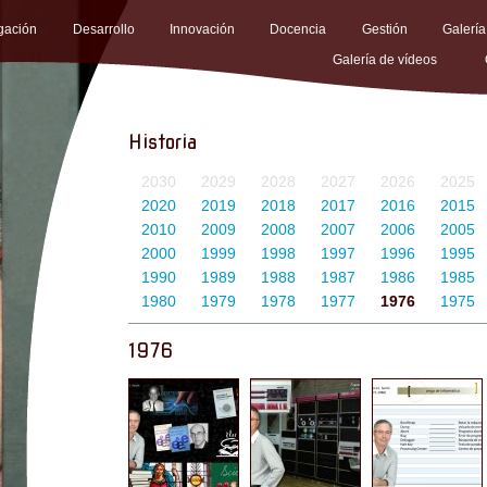
igación
Desarrollo
Innovación
Docencia
Gestión
Galería
Galería de vídeos
Historia
2030
2029
2028
2027
2026
2025
2020
2019
2018
2017
2016
2015
2010
2009
2008
2007
2006
2005
2000
1999
1998
1997
1996
1995
1990
1989
1988
1987
1986
1985
1980
1979
1978
1977
1976
1975
1976