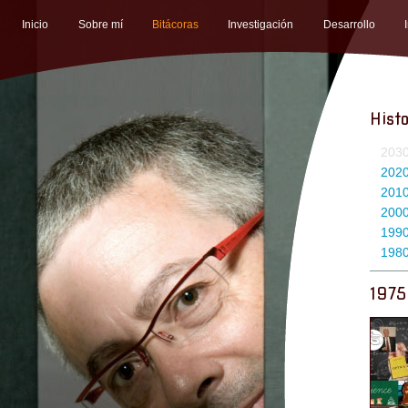
Inicio
Sobre mí
Bitácoras
Investigación
Desarrollo
Histo
203
202
201
200
199
198
1975